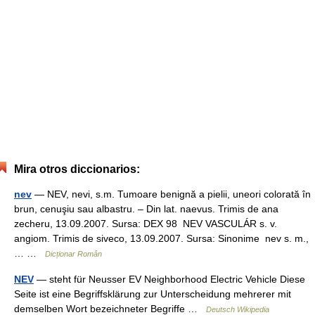
Mira otros diccionarios:
nev
— NEV, nevi, s.m. Tumoare benignă a pielii, uneori colorată în
brun, cenuşiu sau albastru. – Din lat. naevus. Trimis de ana
zecheru, 13.09.2007. Sursa: DEX 98 NEV VASCULÁR s. v.
angiom. Trimis de siveco, 13.09.2007. Sursa: Sinonime nev s. m.,
… …
Dicționar Român
NEV
— steht für Neusser EV Neighborhood Electric Vehicle Diese
Seite ist eine Begriffsklärung zur Unterscheidung mehrerer mit
demselben Wort bezeichneter Begriffe …
Deutsch Wikipedia