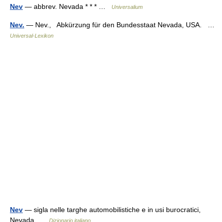
Nev
— abbrev. Nevada * * * …
Universalium
Nev.
— Nev., Abkürzung für den Bundesstaat Nevada, USA. …
Universal-Lexikon
Nev
— sigla nelle targhe automobilistiche e in usi burocratici,
Nevada …
Dizionario italiano