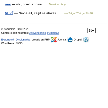
nev
— vb., præt. af nive …
Dansk ordbog
NEV'Î
— Nev e ait, çeşit ile alâkalı …
Yeni Lügat Türkçe Sözlük
© Academic, 2000-2026
18+
Contacte con nosotros:
Apoyo técnico
,
Publicidad
Exportación Diccionarios
, creado en PHP,
Joomla,
Drupal,
WordPress, MODx.